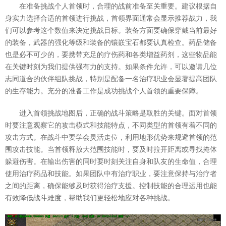
在准备挑战个人首领时，合理的战前准备至关重要。建议根据自
身实力选择合适的首领进行挑战，首领界面通常会显示推荐战力，我
们可以参考这个数值来决定挑战目标。装备方面要确保穿戴当前最好
的装备，武器的强化等级和装备的镶嵌宝石都要认真检查。药品储备
也是必不可少的，要携带充足的疗伤药和各类增益药剂，这些物品能
在关键时刻为我们提供强有力的支持。如果条件允许，可以邀请几位
志同道合的伙伴组队挑战，特别是配备一名治疗职业会显著提高团队
的生存能力。充分的准备工作是成功挑战个人首领的重要保障。
进入首领挑战地图后，正确的战斗策略是取胜的关键。面对首领
时要注意观察它的攻击模式和技能特点，不同类型的首领有着不同的
攻击方式。在战斗中要学会灵活走位，利用地形优势来规避首领的范
围攻击技能。当首领释放大范围技能时，要及时拉开距离或寻找掩体
躲避伤害。在输出伤害的同时要时刻关注自身和队友的生命值，合理
使用治疗药品和技能。如果团队中有治疗职业，要注意保持与治疗者
之间的距离，确保能够及时获得治疗支援。控制技能的合理运用也能
有效降低战斗难度，帮助我们更轻松地应对各种挑战。