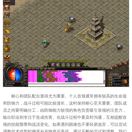
耐心和团队配合显得尤为重要。个人首领通常拥有较高的生命值
和防御力，战斗过程可能比较漫长，这时保持耐心至关重要。团队成
员之间要明确分工，由防御能力较强的角色负责吸引首领的注意力，
输出职业则专注于造成伤害。在战斗过程中要及时沟通，互相提醒首
领的技能预警和战况变化。如果遇到困难也不要轻易放弃，可以尝试
调整战术或暂时撤退补充物资后再战。通过不断的尝试和调整，我们