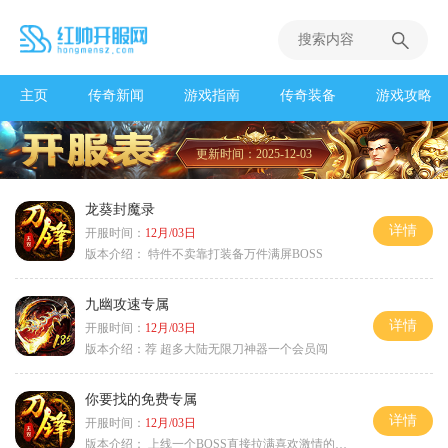
主页
传奇新闻
游戏指南
传奇装备
游戏攻略
更新时间：2025-12-03
龙葵封魔录
详情
开服时间：
12月/03日
版本介绍：
特件不卖靠打装备万件满屏BOSS
九幽攻速专属
详情
开服时间：
12月/03日
版本介绍：
荐 超多大陆无限刀神器一个会员闯
你要找的免费专属
详情
开服时间：
12月/03日
版本介绍：
上线一个BOSS直接拉满喜欢激情的朋友进