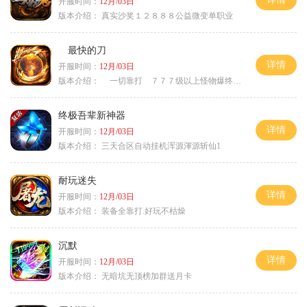
开服时间：
12月/03日
版本介绍：
真实沙奖１２８８８公益微变单职业
最快的刀
详情
开服时间：
12月/03日
版本介绍：
一切靠打 ７７７级以上怪物爆终极
终极吾辈新神器
详情
开服时间：
12月/03日
版本介绍：
三天合区自动挂机浑源渾源斩仙1
耐玩迷失
详情
开服时间：
12月/03日
版本介绍：
装备全靠打.好玩不枯燥
沉默
详情
开服时间：
12月/03日
版本介绍：
无暗坑无顶榜加群送月卡