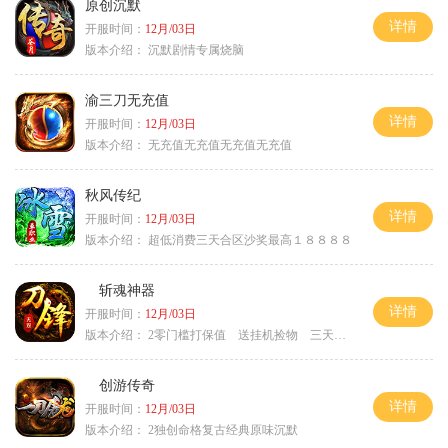
原创沉默
详情
开服时间：
12月/03日
版本介绍：
沉默剧情专属烧脑
渝三刀无充值
详情
开服时间：
12月/03日
版本介绍：
无充值无充值无充值无充值
秋风传纪
详情
开服时间：
12月/03日
版本介绍：
超低消费三天合区沙奖最高１８８８８
斩魂神器
详情
开服时间：
12月/03日
版本介绍：
2零门槛打保值 送挂机捡物 三天合区
创游传奇
详情
开服时间：
12月/03日
版本介绍：
2独创命格复古经典原味沉默