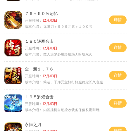
７６＋５０％记忆
详情
开服时间：
12月/03日
版本介绍：
无限刀＋９９９元素＋１００％
１８０逆寒合击
详情
开服时间：
12月/03日
版本介绍：
散人追梦必爆终极绝无暗坑永久
全．新１．７６
详情
开服时间：
12月/03日
版本介绍：
简洁、干净元宝好打好服稳定长久老服
１９５辉煌合击
详情
开服时间：
12月/03日
版本介绍：
内置挂机自动捡收装备保值长期耐玩
永恒之刃
详情