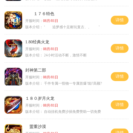
１７６特色
详情
开服时间：
08月/01日
版本介绍：
‘ 追梦感十足耐玩复古、、 ’
1.80经典火龙
详情
开服时间：
08月/01日
版本介绍：
24小时活动不断，激情不断
封神第二部
详情
开服时间：
08月/01日
版本介绍：
千件专属一怪物一专属首爆?励?高额?
１８０岁月火龙
详情
开服时间：
08月/01日
版本介绍：
自动挂机免费沙捐免费赞助一切免费
盟重沙漠
详情