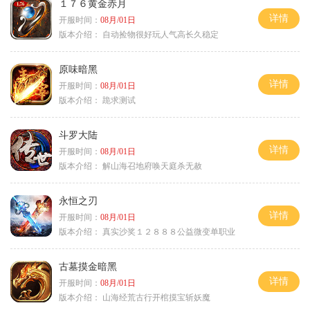
１７６黄金赤月
详情
开服时间：
08月/01日
版本介绍：
自动捡物很好玩人气高长久稳定
原味暗黑
详情
开服时间：
08月/01日
版本介绍：
跪求测试
斗罗大陆
详情
开服时间：
08月/01日
版本介绍：
解山海召地府唤天庭杀无赦
永恒之刃
详情
开服时间：
08月/01日
版本介绍：
真实沙奖１２８８８公益微变单职业
古墓摸金暗黑
详情
开服时间：
08月/01日
版本介绍：
山海经荒古行开棺摸宝斩妖魔