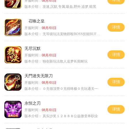
开服时间：
08月/01日
版本介绍：
攻速,沉默,专属,吸血,野外,追梦,暗黑
召唤之皇
详情
开服时间：
08月/01日
版本介绍：
无等级玩法宠物群殴BOSS技能BUFF铭文B
无尽沉默
详情
开服时间：
08月/01日
版本介绍：
独创新玩法散人追梦长期耐玩
天門迷失无限刀
详情
开服时间：
08月/01日
版本介绍：
０充领顶赞０充得终极０充玩通关一
永恒之刃
详情
开服时间：
08月/01日
版本介绍：
真实沙奖１２８８８公益微变单职业