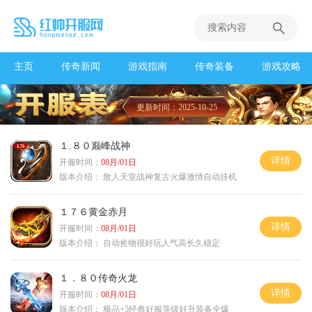
主页
传奇新闻
游戏指南
传奇装备
游戏攻略
更新时间：2025-10-25
１.８０巅峰战神
详情
开服时间：
08月/01日
版本介绍：
散人天堂战神复古火爆激情自动挂机
１７６黄金赤月
详情
开服时间：
08月/01日
版本介绍：
自动捡物很好玩人气高长久稳定
１．８０传奇火龙
详情
开服时间：
08月/01日
版本介绍：
极品+5经典好服等级好升装备全爆