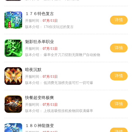
１７６特色复古
详情
开服时间：
07月/11日
版本介绍：
176你没玩过的复古
魅影狂杀单职业
详情
开服时间：
07月/11日
版本介绍：
爆率全开刀刀切割无限鞭尸自动捡物
暗夜沉默
详情
开服时间：
07月/11日
版本介绍：
低消费无顶榜充值可打一切可爆
快餐超变终极爽
详情
开服时间：
07月/11日
版本介绍：
上线送吸怪挂机捡物回収满爆率
１８０神龍微变
详情