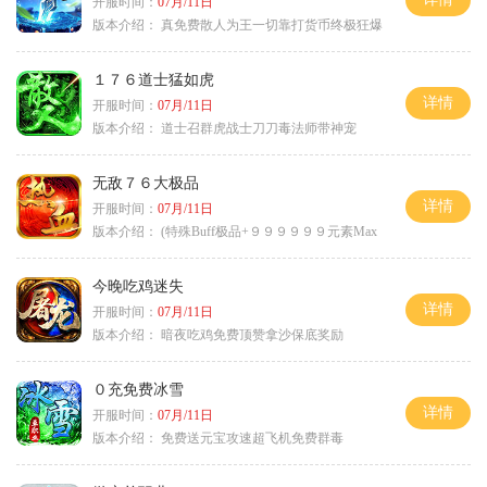
开服时间：
07月/11日
版本介绍：
真免费散人为王一切靠打货币终极狂爆
１７６道士猛如虎
详情
开服时间：
07月/11日
版本介绍：
道士召群虎战士刀刀毒法师带神宠
无敌７６大极品
详情
开服时间：
07月/11日
版本介绍：
(特殊Buff极品+９９９９９９元素Max
今晚吃鸡迷失
详情
开服时间：
07月/11日
版本介绍：
暗夜吃鸡免费顶赞拿沙保底奖励
０充免费冰雪
详情
开服时间：
07月/11日
版本介绍：
免费送元宝攻速超飞机免费群毒