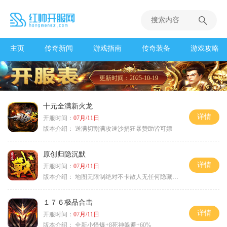
主页
传奇新闻
游戏指南
传奇装备
游戏攻略
更新时间：2025-10-19
十元全满新火龙
详情
开服时间：
07月/11日
版本介绍：
送满切割满攻速沙捐狂暴赞助皆可嫖
原创归隐沉默
详情
开服时间：
07月/11日
版本介绍：
地图无限制绝对不卡散人无任何隐藏消费
１７６极品合击
详情
开服时间：
07月/11日
版本介绍：
全新小怪爆+8死神躲避+60%