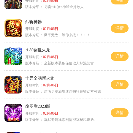
开服时间：
02月/06日
版本介绍：
龙魂+血脉+神通全是散人
烈斩神器
详情
开服时间：
02月/06日
版本介绍：
爆率无敌、等你来战！！！！
１80创世火龙
详情
开服时间：
02月/06日
版本介绍：
全新版本装备保值散人好混复古
十元全满新火龙
详情
开服时间：
02月/06日
版本介绍：
送满切割满攻速沙捐狂暴赞助皆可嫖
龍图腾2023版
详情
开服时间：
02月/06日
版本介绍：
沉默专属线索剧情密室秘境奇遇.