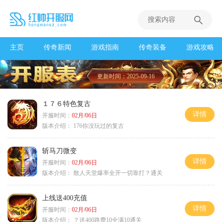
主页
传奇新闻
游戏指南
传奇装备
游戏攻略
更新时间：2025-09-16
１７６特色复古
详情
开服时间：
02月/06日
版本介绍：
176你没玩过的复古
斩马刀微变
详情
开服时间：
02月/06日
版本介绍：
散人天堂爆率全开一切靠打？通关
上线送400充值
详情
开服时间：
02月/06日
版本介绍：
？送400路费10全满10通关