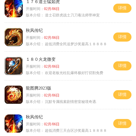
１７６道士猛如虎
详情
开服时间：
02月/06日
版本介绍：
道士召群虎战士刀刀毒法师带神宠
秋风传纪
详情
开服时间：
02月/06日
版本介绍：
超低消费全民追梦沙奖最高１８８８８
１８０火龙微变
详情
开服时间：
02月/06日
版本介绍：
欢迎老板光柱乱爆终极好打切割免费
龍图腾2023版
详情
开服时间：
02月/06日
版本介绍：
沉默专属线索剧情密室秘境奇遇.
秋风传纪
详情
开服时间：
02月/06日
版本介绍：
超低消费三天合区沙奖最高１８８８８