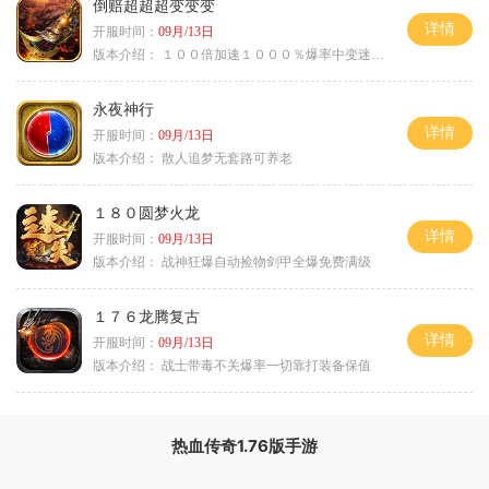
倒赔超超超变变变
详情
开服时间：
09月/13日
版本介绍：
１００倍加速１０００％爆率中变迷失单职
永夜神行
详情
开服时间：
09月/13日
版本介绍：
散人追梦无套路可养老
１８０圆梦火龙
详情
开服时间：
09月/13日
版本介绍：
战神狂爆自动捡物剑甲全爆免费满级
１７６龙腾复古
详情
开服时间：
09月/13日
版本介绍：
战士带毒不关爆率一切靠打装备保值
热血传奇1.76版手游