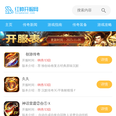
主页
传奇新闻
游戏指南
传奇装备
游戏攻略
更新时间：2025-11-06
创游传奇
详情
开服时间：
09月/13日
版本介绍：
荐 独创命格复古经典原味沉默
久久
详情
开服时间：
09月/13日
版本介绍：
荐 沉默传奇3G平衡耐糙慢Ｆ
神话雷霆②合①Ｘ
详情
开服时间：
09月/13日
版本介绍：
自动合成自捡自回散人追梦自动挂机