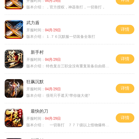
开服时间：
04月/29日
版本介绍：
，官方授权，神器靠打，一切靠打，
武力盾
详情
开服时间：
04月/29日
版本介绍：
１.７６沉默服一切装备全靠打
新手村
详情
开服时间：
04月/29日
版本介绍：
特色复古三职业没有重复装备自由搭配私
狂飙沉默
详情
开服时间：
04月/29日
版本介绍：
强哥只手遮天!带你做大佬?
最快的刀
详情
开服时间：
04月/29日
版本介绍：
一切靠打 ７７７级以上怪物爆终极