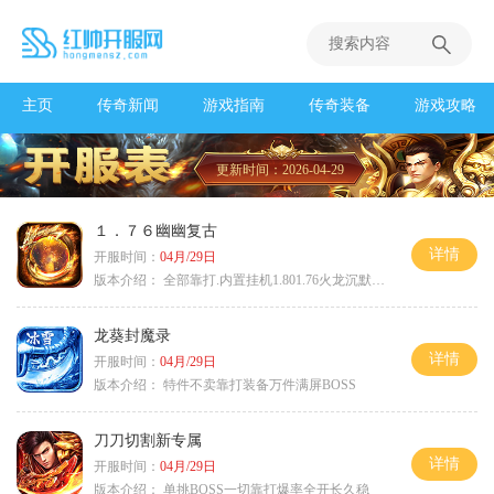
主页
传奇新闻
游戏指南
传奇装备
游戏攻略
更新时间：2026-04-29
１．７６幽幽复古
详情
开服时间：
04月/29日
版本介绍：
全部靠打.内置挂机1.801.76火龙沉默微变
龙葵封魔录
详情
开服时间：
04月/29日
版本介绍：
特件不卖靠打装备万件满屏BOSS
刀刀切割新专属
详情
开服时间：
04月/29日
版本介绍：
单挑BOSS一切靠打爆率全开长久稳