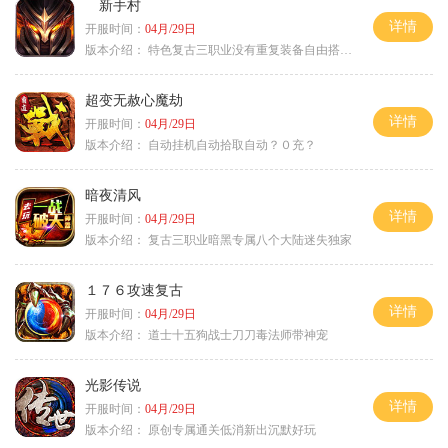
新手村
详情
开服时间：
04月/29日
版本介绍：
特色复古三职业没有重复装备自由搭配私
超变无赦心魔劫
详情
开服时间：
04月/29日
版本介绍：
自动挂机自动拾取自动？０充？
暗夜清风
详情
开服时间：
04月/29日
版本介绍：
复古三职业暗黑专属八个大陆迷失独家
１７６攻速复古
详情
开服时间：
04月/29日
版本介绍：
道士十五狗战士刀刀毒法师带神宠
光影传说
详情
开服时间：
04月/29日
版本介绍：
原创专属通关低消新出沉默好玩