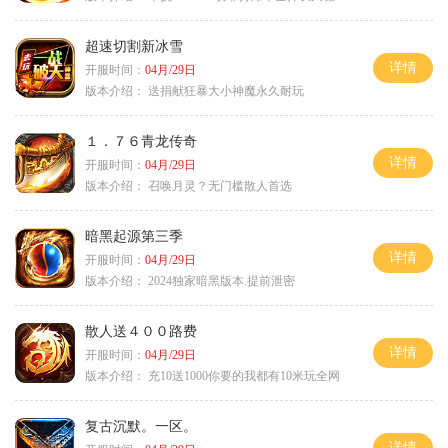
超速切割新冰雪
详情
开服时间：
04月/29日
版本介绍：
送捐献狂暴大小神魔永久耐玩
１．７６青龙传奇
详情
开服时间：
04月/29日
版本介绍：
召唤月灵？无门槛散人首选
暗黑起源第三季
详情
开服时间：
04月/29日
版本介绍：
2024独家暗黑版本.提前泄密
散人送４００路费
详情
开服时间：
04月/29日
版本介绍：
充10送1000你要的我都有10米玩全网
复古沉默。一区。
详情