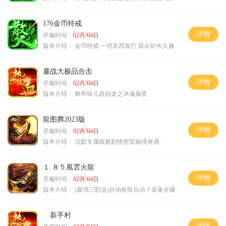
176金币特戒
详情
开服时间：
02月/04日
版本介绍：
金币特戒.一切东西靠打.新出炉长久服
鏖战大极品合击
详情
开服时间：
02月/04日
版本介绍：
舞帝味儿原始龙之冰魂摘星
龍图腾2023版
详情
开服时间：
02月/04日
版本介绍：
沉默专属线索剧情密室秘境奇遇.
１.８５風雲火龍
详情
开服时间：
02月/04日
版本介绍：
(最强三职业)自动捡取自动？装备全爆
新手村
详情