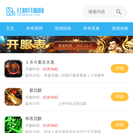
主页
传奇新闻
游戏指南
传奇装备
游戏攻略
更新时间：2025-12-17
１８０复古火龙
详情
开服时间：
02月/04日
版本介绍：
终极全爆一切靠打爆率看脸１０倍爆率
新沉默
详情
开服时间：
02月/04日
版本介绍：
上学时玩过的沉默
布衣沉默
详情
开服时间：
02月/04日
版本介绍：
好玩人多长期首选会员可打元宝保值