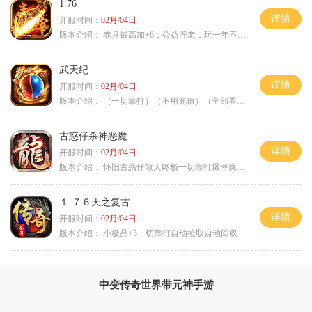
1.76
详情
开服时间：
02月/04日
版本介绍：
赤月最高加+6，公益养老，玩一年不腻，屠龙
武天纪
详情
开服时间：
02月/04日
版本介绍：
（一切靠打）（不用充值）（全部看脸）
古惑仔杀神恶魔
详情
开服时间：
02月/04日
版本介绍：
怀旧古惑仔散人终极一切靠打爆率爽翻天
１.７６天之复古
详情
开服时间：
02月/04日
版本介绍：
小极品+5一切靠打自动捡取自动回収
中变传奇世界带元神手游